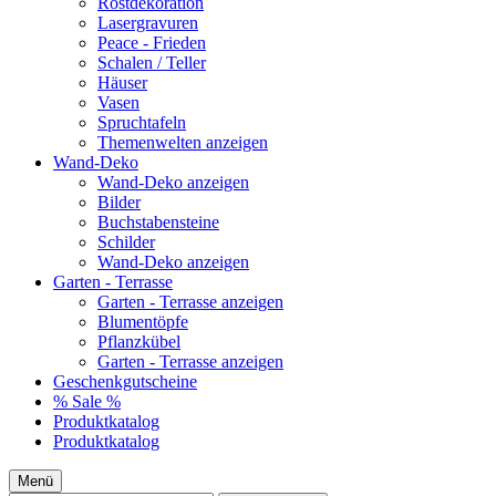
Rostdekoration
Lasergravuren
Peace - Frieden
Schalen / Teller
Häuser
Vasen
Spruchtafeln
Themenwelten anzeigen
Wand-Deko
Wand-Deko anzeigen
Bilder
Buchstabensteine
Schilder
Wand-Deko anzeigen
Garten - Terrasse
Garten - Terrasse anzeigen
Blumentöpfe
Pflanzkübel
Garten - Terrasse anzeigen
Geschenkgutscheine
% Sale %
Produktkatalog
Produktkatalog
Menü