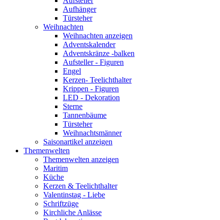
Aufsteller
Aufhänger
Türsteher
Weihnachten
Weihnachten anzeigen
Adventskalender
Adventskränze -balken
Aufsteller - Figuren
Engel
Kerzen- Teelichthalter
Krippen - Figuren
LED - Dekoration
Sterne
Tannenbäume
Türsteher
Weihnachtsmänner
Saisonartikel anzeigen
Themenwelten
Themenwelten anzeigen
Maritim
Küche
Kerzen & Teelichthalter
Valentinstag - Liebe
Schriftzüge
Kirchliche Anlässe