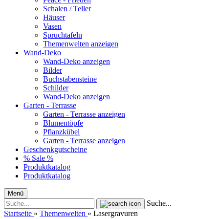
Schalen / Teller
Häuser
Vasen
Spruchtafeln
Themenwelten anzeigen
Wand-Deko
Wand-Deko anzeigen
Bilder
Buchstabensteine
Schilder
Wand-Deko anzeigen
Garten - Terrasse
Garten - Terrasse anzeigen
Blumentöpfe
Pflanzkübel
Garten - Terrasse anzeigen
Geschenkgutscheine
% Sale %
Produktkatalog
Produktkatalog
Menü
Suche...
Startseite
»
Themenwelten
»
Lasergravuren