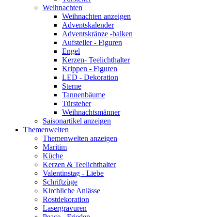
Weihnachten
Weihnachten anzeigen
Adventskalender
Adventskränze -balken
Aufsteller - Figuren
Engel
Kerzen- Teelichthalter
Krippen - Figuren
LED - Dekoration
Sterne
Tannenbäume
Türsteher
Weihnachtsmänner
Saisonartikel anzeigen
Themenwelten
Themenwelten anzeigen
Maritim
Küche
Kerzen & Teelichthalter
Valentinstag - Liebe
Schriftzüge
Kirchliche Anlässe
Rostdekoration
Lasergravuren
Peace - Frieden