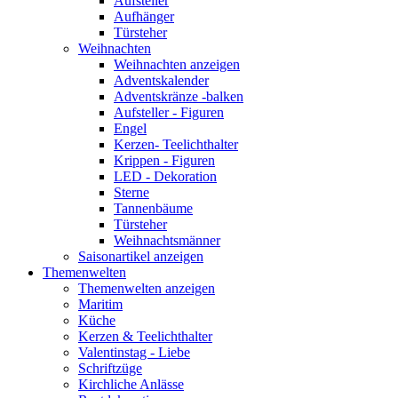
Aufsteller
Aufhänger
Türsteher
Weihnachten
Weihnachten anzeigen
Adventskalender
Adventskränze -balken
Aufsteller - Figuren
Engel
Kerzen- Teelichthalter
Krippen - Figuren
LED - Dekoration
Sterne
Tannenbäume
Türsteher
Weihnachtsmänner
Saisonartikel anzeigen
Themenwelten
Themenwelten anzeigen
Maritim
Küche
Kerzen & Teelichthalter
Valentinstag - Liebe
Schriftzüge
Kirchliche Anlässe