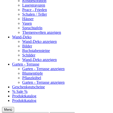
Rostdekoration
Lasergravuren
Peace - Frieden
Schalen / Teller
Häuser
Vasen
Spruchtafeln
Themenwelten anzeigen
Wand-Deko
Wand-Deko anzeigen
Bilder
Buchstabensteine
Schilder
Wand-Deko anzeigen
Garten - Terrasse
Garten - Terrasse anzeigen
Blumentöpfe
Pflanzkübel
Garten - Terrasse anzeigen
Geschenkgutscheine
% Sale %
Produktkatalog
Produktkatalog
Menü