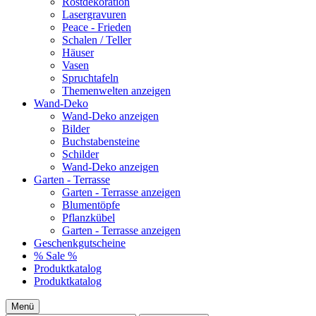
Rostdekoration
Lasergravuren
Peace - Frieden
Schalen / Teller
Häuser
Vasen
Spruchtafeln
Themenwelten anzeigen
Wand-Deko
Wand-Deko anzeigen
Bilder
Buchstabensteine
Schilder
Wand-Deko anzeigen
Garten - Terrasse
Garten - Terrasse anzeigen
Blumentöpfe
Pflanzkübel
Garten - Terrasse anzeigen
Geschenkgutscheine
% Sale %
Produktkatalog
Produktkatalog
Menü