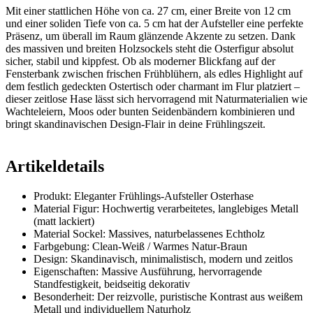
Mit einer stattlichen Höhe von ca. 27 cm, einer Breite von 12 cm
und einer soliden Tiefe von ca. 5 cm hat der Aufsteller eine perfekte
Präsenz, um überall im Raum glänzende Akzente zu setzen. Dank
des massiven und breiten Holzsockels steht die Osterfigur absolut
sicher, stabil und kippfest. Ob als moderner Blickfang auf der
Fensterbank zwischen frischen Frühblühern, als edles Highlight auf
dem festlich gedeckten Ostertisch oder charmant im Flur platziert –
dieser zeitlose Hase lässt sich hervorragend mit Naturmaterialien wie
Wachteleiern, Moos oder bunten Seidenbändern kombinieren und
bringt skandinavischen Design-Flair in deine Frühlingszeit.
Artikeldetails
Produkt: Eleganter Frühlings-Aufsteller Osterhase
Material Figur: Hochwertig verarbeitetes, langlebiges Metall
(matt lackiert)
Material Sockel: Massives, naturbelassenes Echtholz
Farbgebung: Clean-Weiß / Warmes Natur-Braun
Design: Skandinavisch, minimalistisch, modern und zeitlos
Eigenschaften: Massive Ausführung, hervorragende
Standfestigkeit, beidseitig dekorativ
Besonderheit: Der reizvolle, puristische Kontrast aus weißem
Metall und individuellem Naturholz