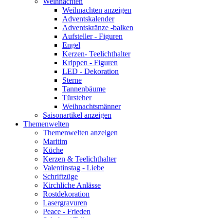
Weihnachten
Weihnachten anzeigen
Adventskalender
Adventskränze -balken
Aufsteller - Figuren
Engel
Kerzen- Teelichthalter
Krippen - Figuren
LED - Dekoration
Sterne
Tannenbäume
Türsteher
Weihnachtsmänner
Saisonartikel anzeigen
Themenwelten
Themenwelten anzeigen
Maritim
Küche
Kerzen & Teelichthalter
Valentinstag - Liebe
Schriftzüge
Kirchliche Anlässe
Rostdekoration
Lasergravuren
Peace - Frieden