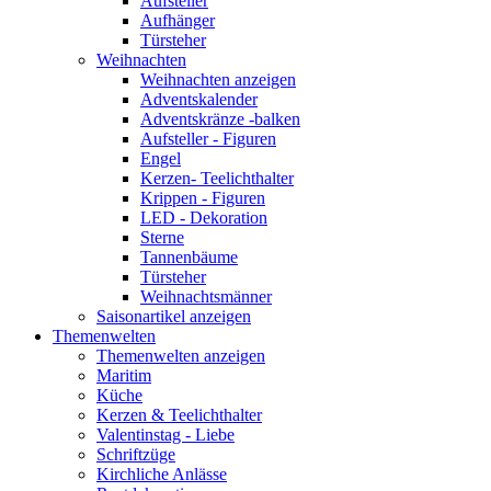
Aufsteller
Aufhänger
Türsteher
Weihnachten
Weihnachten anzeigen
Adventskalender
Adventskränze -balken
Aufsteller - Figuren
Engel
Kerzen- Teelichthalter
Krippen - Figuren
LED - Dekoration
Sterne
Tannenbäume
Türsteher
Weihnachtsmänner
Saisonartikel anzeigen
Themenwelten
Themenwelten anzeigen
Maritim
Küche
Kerzen & Teelichthalter
Valentinstag - Liebe
Schriftzüge
Kirchliche Anlässe