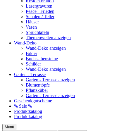
Rostdekoration
Lasergravuren
Peace - Frieden
Schalen / Teller
Häuser
Vasen
Spruchtafeln
Themenwelten anzeigen
Wand-Deko
Wand-Deko anzeigen
Bilder
Buchstabensteine
Schilder
Wand-Deko anzeigen
Garten - Terrasse
Garten - Terrasse anzeigen
Blumentöpfe
Pflanzkübel
Garten - Terrasse anzeigen
Geschenkgutscheine
% Sale %
Produktkatalog
Produktkatalog
Menü