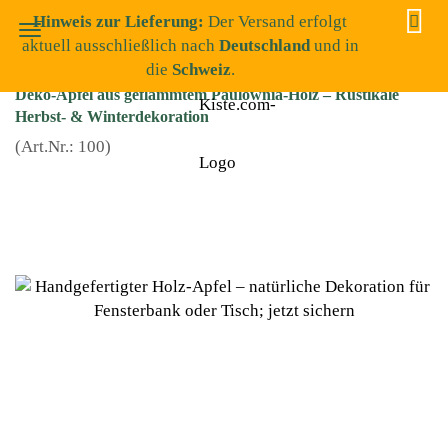
Hinweis zur Lieferung:
Der Versand erfolgt
aktuell ausschließlich nach
Deutschland
und in
die
Schweiz
.
Deko-Apfel aus geflammtem Paulownia-Holz – Rustikale
Herbst- & Winterdekoration
(Art.Nr.:
100
)