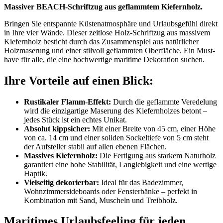
Massiver BEACH-Schriftzug aus geflammtem Kiefernholz.
Bringen Sie entspannte Küstenatmosphäre und Urlaubsgefühl direkt
in Ihre vier Wände. Dieser zeitlose Holz-Schriftzug aus massivem
Kiefernholz besticht durch das Zusammenspiel aus natürlicher
Holzmaserung und einer stilvoll geflammten Oberfläche. Ein Must-
have für alle, die eine hochwertige maritime Dekoration suchen.
Ihre Vorteile auf einen Blick:
Rustikaler Flamm-Effekt:
Durch die geflammte Veredelung
wird die einzigartige Maserung des Kiefernholzes betont –
jedes Stück ist ein echtes Unikat.
Absolut kippsicher:
Mit einer Breite von 45 cm, einer Höhe
von ca. 14 cm und einer soliden Sockeltiefe von 5 cm steht
der Aufsteller stabil auf allen ebenen Flächen.
Massives Kiefernholz:
Die Fertigung aus starkem Naturholz
garantiert eine hohe Stabilität, Langlebigkeit und eine wertige
Haptik.
Vielseitig dekorierbar:
Ideal für das Badezimmer,
Wohnzimmersideboards oder Fensterbänke – perfekt in
Kombination mit Sand, Muscheln und Treibholz.
Maritimes Urlaubsfeeling für jeden