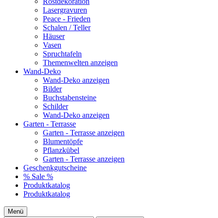
Rostdekoration
Lasergravuren
Peace - Frieden
Schalen / Teller
Häuser
Vasen
Spruchtafeln
Themenwelten anzeigen
Wand-Deko
Wand-Deko anzeigen
Bilder
Buchstabensteine
Schilder
Wand-Deko anzeigen
Garten - Terrasse
Garten - Terrasse anzeigen
Blumentöpfe
Pflanzkübel
Garten - Terrasse anzeigen
Geschenkgutscheine
% Sale %
Produktkatalog
Produktkatalog
Menü