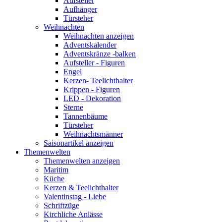
Aufsteller
Aufhänger
Türsteher
Weihnachten
Weihnachten anzeigen
Adventskalender
Adventskränze -balken
Aufsteller - Figuren
Engel
Kerzen- Teelichthalter
Krippen - Figuren
LED - Dekoration
Sterne
Tannenbäume
Türsteher
Weihnachtsmänner
Saisonartikel anzeigen
Themenwelten
Themenwelten anzeigen
Maritim
Küche
Kerzen & Teelichthalter
Valentinstag - Liebe
Schriftzüge
Kirchliche Anlässe