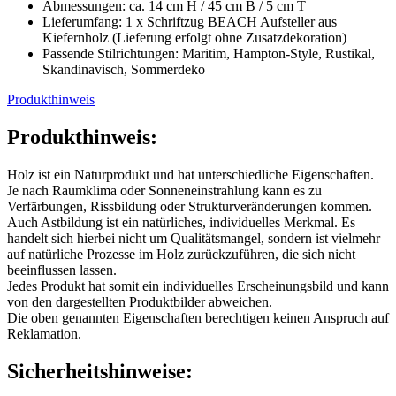
Abmessungen: ca. 14 cm H / 45 cm B / 5 cm T
Lieferumfang: 1 x Schriftzug BEACH Aufsteller aus
Kiefernholz (Lieferung erfolgt ohne Zusatzdekoration)
Passende Stilrichtungen: Maritim, Hampton-Style, Rustikal,
Skandinavisch, Sommerdeko
Produkthinweis
Produkthinweis:
Holz ist ein Naturprodukt und hat unterschiedliche Eigenschaften.
Je nach Raumklima oder Sonneneinstrahlung kann es zu
Verfärbungen, Rissbildung oder Strukturveränderungen kommen.
Auch Astbildung ist ein natürliches, individuelles Merkmal. Es
handelt sich hierbei nicht um Qualitätsmangel, sondern ist vielmehr
auf natürliche Prozesse im Holz zurückzuführen, die sich nicht
beeinflussen lassen.
Jedes Produkt hat somit ein individuelles Erscheinungsbild und kann
von den dargestellten Produktbilder abweichen.
Die oben genannten Eigenschaften berechtigen keinen Anspruch auf
Reklamation.
Sicherheitshinweise: