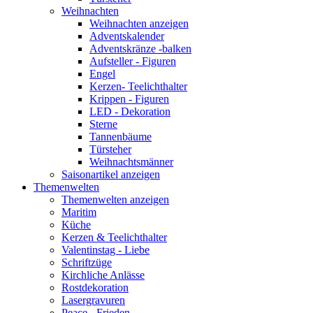
Weihnachten
Weihnachten anzeigen
Adventskalender
Adventskränze -balken
Aufsteller - Figuren
Engel
Kerzen- Teelichthalter
Krippen - Figuren
LED - Dekoration
Sterne
Tannenbäume
Türsteher
Weihnachtsmänner
Saisonartikel anzeigen
Themenwelten
Themenwelten anzeigen
Maritim
Küche
Kerzen & Teelichthalter
Valentinstag - Liebe
Schriftzüge
Kirchliche Anlässe
Rostdekoration
Lasergravuren
Peace - Frieden