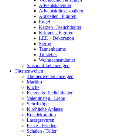
Adventskalender
Adventskränze -balken
Aufsteller - Figuren
Engel
Kerzen- Teelichthalter
Krippen - Figuren
LED - Dekoration
Sterne
Tannenbäume
Türsteher
Weihnachtsmänner
Saisonartikel anzeigen
Themenwelten
Themenwelten anzeigen
Maritim
Küche
Kerzen & Teelichthalter
Valentinstag - Liebe
Schriftzüge
Kirchliche Anlässe
Rostdekoration
Lasergravuren
Peace - Frieden
Schalen / Teller