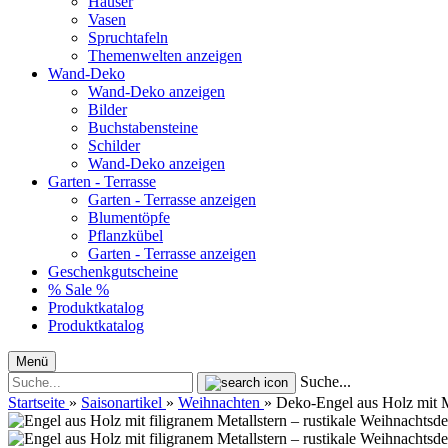
Häuser
Vasen
Spruchtafeln
Themenwelten anzeigen
Wand-Deko
Wand-Deko anzeigen
Bilder
Buchstabensteine
Schilder
Wand-Deko anzeigen
Garten - Terrasse
Garten - Terrasse anzeigen
Blumentöpfe
Pflanzkübel
Garten - Terrasse anzeigen
Geschenkgutscheine
% Sale %
Produktkatalog
Produktkatalog
Menü
Suche...
Startseite
»
Saisonartikel
»
Weihnachten
»
Deko-Engel aus Holz mit Me