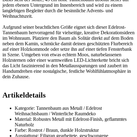
jedem ebenen Untergrund im Innenbereich und wird zu einem
langlebigen Begleiter durch die besinnliche Advents- und
Weihnachtszeit.
Aufgrund seiner beachtlichen Größe eignet sich dieser Edelrost-
Tannenbaum hervorragend für vielseitige, kreative Dekorationsideen
im Wohnraum. Platziere den Baum als Solitär direkt auf dem Boden
neben dem Kamin, schmücke damit deinen geschützten Flurbereich
auf einer Holzkommode oder setze ihn auf einer tiefen Fensterbank
in Szene. Umgeben von etwas echtem Moos, naturbelassenen
Holzsternen oder einer warmweißen LED-Lichterkette bricht sich
das Licht faszinierend in den Metallaussparungen und zaubert im
Handumdrehen eine nostalgische, festliche Wohlfühlatmosphäre in
dein Zuhause.
Artikeldetails
Kategorie: Tannenbaum aus Metall / Edelrost
Weihnachtsbaum / Winterliche Raumdeko
Material: Robustes Metall mit Edelrost-Finish, geflammtes
Naturholz
Farbe: Rostrot / Braun, dunkle Holzstruktur
Ausstattung: Filigran gearbeitete, geschwungene