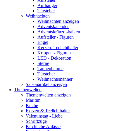
Aufsteller
Aufhänger
Türsteher
Weihnachten
Weihnachten anzeigen
Adventskalender
Adventskränze -balken
Aufsteller - Figuren
Engel
Kerzen- Teelichthalter
Krippen - Figuren
LED - Dekoration
Sterne
Tannenbäume
Türsteher
Weihnachtsmänner
Saisonartikel anzeigen
Themenwelten
Themenwelten anzeigen
Maritim
Küche
Kerzen & Teelichthalter
Valentinstag - Liebe
Schriftzüge
Kirchliche Anlässe