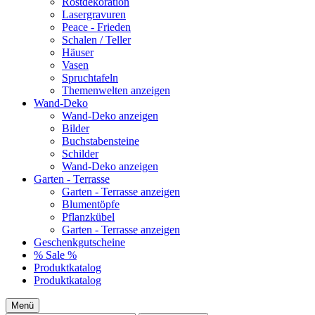
Rostdekoration
Lasergravuren
Peace - Frieden
Schalen / Teller
Häuser
Vasen
Spruchtafeln
Themenwelten anzeigen
Wand-Deko
Wand-Deko anzeigen
Bilder
Buchstabensteine
Schilder
Wand-Deko anzeigen
Garten - Terrasse
Garten - Terrasse anzeigen
Blumentöpfe
Pflanzkübel
Garten - Terrasse anzeigen
Geschenkgutscheine
% Sale %
Produktkatalog
Produktkatalog
Menü