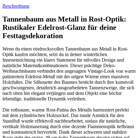
Beschreibung
Tannenbaum aus Metall in Rost-Optik:
Rustikaler Edelrost-Glanz für deine
Festtagsdekoration
Wenn du einen eindrucksvollen Tannenbaum aus Metall in Rost-
Optik kaufen möchtest, setzt du in deiner winterlichen
Inneneinrichtung ein klares Statement für stilvolles Design und
natürliche Materialkombinationen. Dieser prächtige Deko-
Weihnachtsbaum verbindet den angesagten Vintage-Look von warm
patiniertem Edelrost-Metall mit der urigen Wärme eines massiven
Holzfußes. Die Silhouette des Baumes besticht durch ihre kunstvoll
geschwungenen, detailreich ausgearbeiteten Tannenzweige, die sich
nach oben hin elegant verjüngen und dem Objekt eine höchst
lebendige, traditionelle Dynamik verleihen.
Die rotbraune, warme Rost-Patina des Metalls harmoniert perfekt
mit dem zylindrischen Holzsockel. Das runde Aststück für den
Standfuß wurde effektvoll nachbearbeitet, sodass die natürliche,
vertikale Holzmaserung durch eine dezente Flammenoptik tiefbraun
und kontrastreich hervortritt. Dank dieser schweren und stabilen
Basis steht der stolze, 49 cm hohe Tannenbaum absolut sicher auf