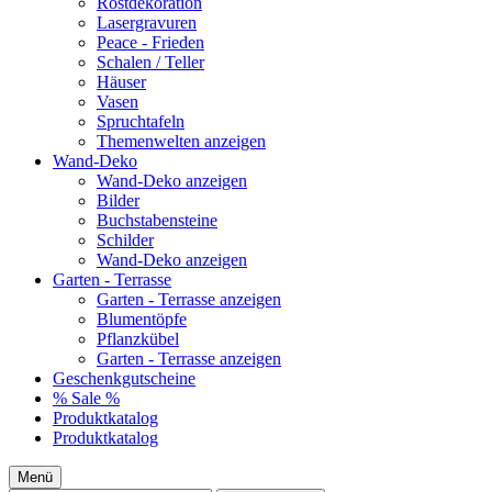
Rostdekoration
Lasergravuren
Peace - Frieden
Schalen / Teller
Häuser
Vasen
Spruchtafeln
Themenwelten anzeigen
Wand-Deko
Wand-Deko anzeigen
Bilder
Buchstabensteine
Schilder
Wand-Deko anzeigen
Garten - Terrasse
Garten - Terrasse anzeigen
Blumentöpfe
Pflanzkübel
Garten - Terrasse anzeigen
Geschenkgutscheine
% Sale %
Produktkatalog
Produktkatalog
Menü