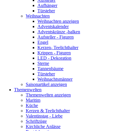
Aufsteller
Aufhänger
Türsteher
Weihnachten
Weihnachten anzeigen
Adventskalender
Adventskränze -balken
Aufsteller - Figuren
Engel
Kerzen- Teelichthalter
Krippen - Figuren
LED - Dekoration
Sterne
Tannenbäume
Türsteher
Weihnachtsmänner
Saisonartikel anzeigen
Themenwelten
Themenwelten anzeigen
Maritim
Küche
Kerzen & Teelichthalter
Valentinstag - Liebe
Schriftzüge
Kirchliche Anlässe