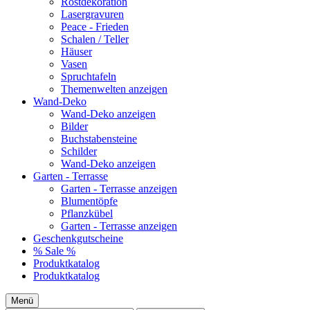
Rostdekoration
Lasergravuren
Peace - Frieden
Schalen / Teller
Häuser
Vasen
Spruchtafeln
Themenwelten anzeigen
Wand-Deko
Wand-Deko anzeigen
Bilder
Buchstabensteine
Schilder
Wand-Deko anzeigen
Garten - Terrasse
Garten - Terrasse anzeigen
Blumentöpfe
Pflanzkübel
Garten - Terrasse anzeigen
Geschenkgutscheine
% Sale %
Produktkatalog
Produktkatalog
Menü