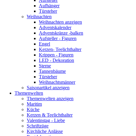
Aufsteller
Aufhänger
Türsteher
Weihnachten
Weihnachten anzeigen
Adventskalender
Adventskränze -balken
Aufsteller - Figuren
Engel
Kerzen- Teelichthalter
Krippen - Figuren
LED - Dekoration
Sterne
Tannenbäume
Türsteher
Weihnachtsmänner
Saisonartikel anzeigen
Themenwelten
Themenwelten anzeigen
Maritim
Küche
Kerzen & Teelichthalter
Valentinstag - Liebe
Schriftzüge
Kirchliche Anlässe